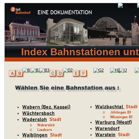
EINE DOKUMENTATION
Index Bahnstationen unt
Wählen Sie eine Bahnstation aus :
Walzbachtal 
Stadt
Wabern (Bez. Kassel)
•
•
o
Jöhlingen Bf
Wächtersbach
•
o
Wössingen Bf
Wadersloh
Stadt
•
Warburg (Westf)
•
o
Wabersloh
Warendorf
•
o
Liesborn
Warstein
Stadt
Waiblingen
Stadt
•
•