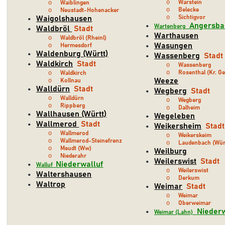
o
Warstein
o
Waiblingen
o
Belecke
o
Neustadt-Hohenacker
o
Sichtigvor
Waigolshausen
•
  Angersb
•
Wartenberg
Waldbröl 
Stadt
•
Warthausen
•
o
Waldbröl (Rheinl)
Wasungen
o
Hermesdorf
•
Waldenburg (Württ)
•
Wassenberg
Stadt
•
Waldkirch
Stadt
•
o
Wassenberg
o
Rosenthal (Kr. Ge
o
Waldkirch
Weeze
o
Kollnau
Walldürn
Stadt
•
Wegberg
Stadt
•
o
Walldürn
o
Wegberg
o
Rippberg
o
Dalheim
Wallhausen (Württ)
•
Wegeleben
•
Wallmerod 
Stadt
•
Weikersheim
Stadt
•
o
Wallmerod
o
Weikerskeim
o
Wallmerod-Steinefrenz
o
Laudenbach (Wür
o
Meudt (Ww)
Weilburg
•
o
Niederahr
Weilerswist
Stadt
•
Niederwalluf
•
Walluf  
o
Weilerswist
Waltershausen
•
o
Derkum
Waltrop
•
Weimar
Stadt
•
o
Weimar
o
Oberweimar
  Nieder
•
Weimar (Lahn)